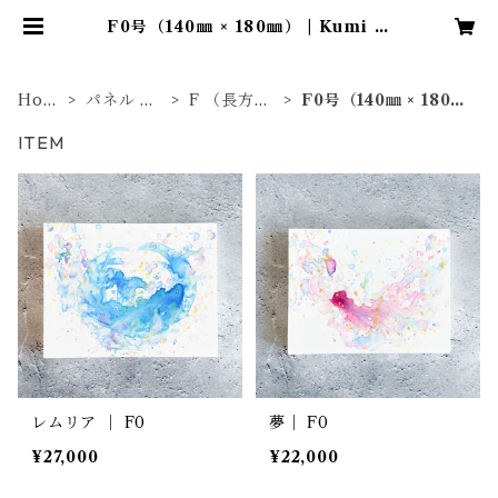
F0号（140㎜ × 180㎜） | Kumi N
oguchi｜Online Shop
Hom
パネル 原
F （長方
F0号（140㎜ × 180
e
画
形）
㎜）
ITEM
レムリア ｜ F0
夢｜ F0
¥27,000
¥22,000