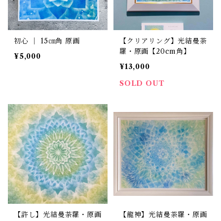
初心 ｜ 15㎝角 原画
【クリアリング】光結曼荼
羅・原画【20cm角】
¥5,000
¥13,000
SOLD OUT
【許し】光結曼荼羅・原画
【龍神】光結曼荼羅・原画