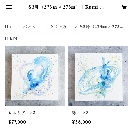
S3号（273㎜ × 273㎜） | Kumi N
oguchi｜Online Shop
Hom
パネル 原
S（正方
S3号（273㎜ × 273
e
画
形）
㎜）
ITEM
レムリア｜S3
縁 ｜ S3
¥77,000
¥38,000