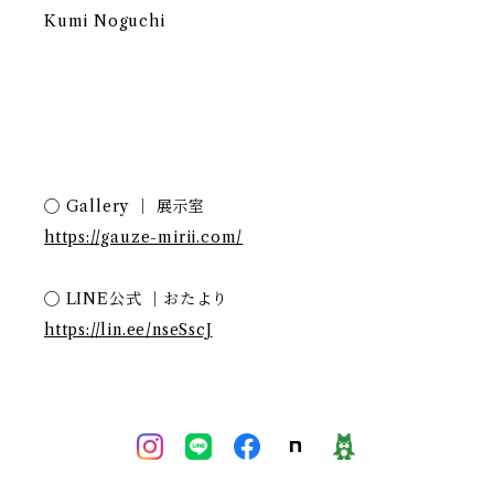
Kumi Noguchi
◯ Gallery ｜ 展示室
https://gauze-mirii.com/
◯ LINE公式 ｜おたより
https://lin.ee/nseSscJ