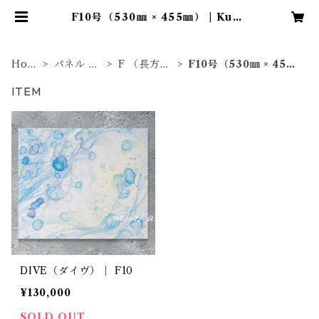
F10号（530㎜ × 455㎜） | Kumi
Noguchi｜Online Shop
Hom
パネル 原
F （長方
F10号（530㎜ × 455
e
画
形）
㎜）
ITEM
DIVE（ダイヴ）｜ F10
¥130,000
SOLD OUT