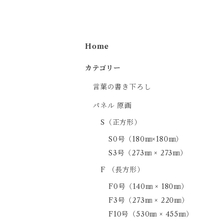
Home
カテゴリー
言葉の書き下ろし
パネル 原画
S（正方形）
S0号（180㎜×180㎜）
S3号（273㎜ × 273㎜）
F （長方形）
F0号（140㎜ × 180㎜）
F3号（273㎜ × 220㎜）
F10号（530㎜ × 455㎜）