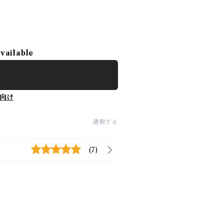
available
向け
通報する
(7)