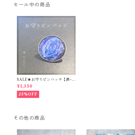
セール中の商品
SALE★お守りピンバッチ【源-s
ource-】
¥1,350
25%OFF
その他の商品