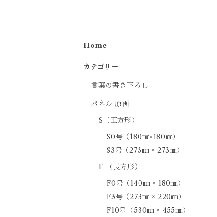
Home
カテゴリー
言葉の書き下ろし
パネル 原画
S（正方形）
S0号（180㎜×180㎜）
S3号（273㎜ × 273㎜）
F （長方形）
F0号（140㎜ × 180㎜）
F3号（273㎜ × 220㎜）
F10号（530㎜ × 455㎜）