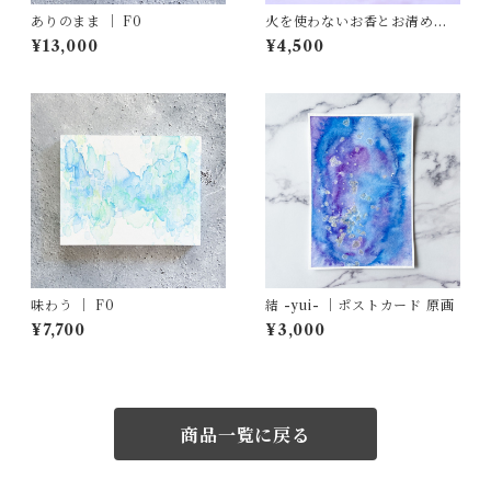
ありのまま ｜ F0
火を使わないお香とお清め塩
の結界浄化スプレー『天地
¥13,000
¥4,500
（あめつち）』（正規委託
店）
味わう ｜ F0
結 -yui- ｜ポストカード 原画
¥7,700
¥3,000
商品一覧に戻る