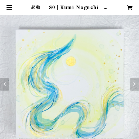
起動 ｜ S0 | Kumi Noguchi｜O
nline Shop