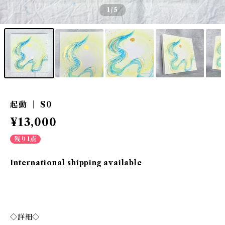
1
/5
起動 ｜ S0
¥13,000
残り1点
International shipping available
◇詳細◇