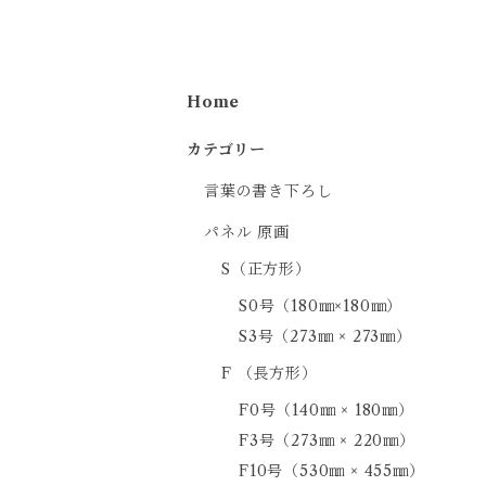
Home
カテゴリー
言葉の書き下ろし
パネル 原画
S（正方形）
S0号（180㎜×180㎜）
S3号（273㎜ × 273㎜）
F （長方形）
F0号（140㎜ × 180㎜）
F3号（273㎜ × 220㎜）
F10号（530㎜ × 455㎜）