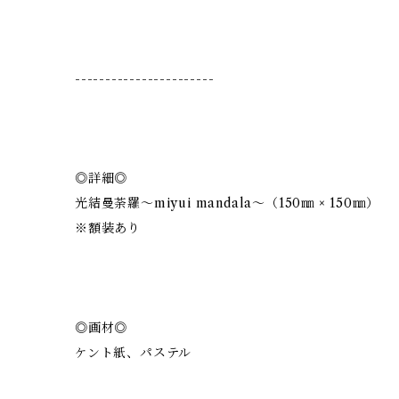
-----------------------
◎詳細◎
光結曼荼羅〜miyui mandala〜（150㎜ × 150㎜）
※額装あり
◎画材◎
ケント紙、パステル