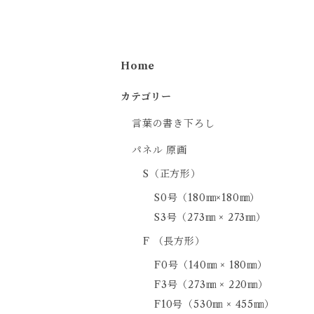
Home
カテゴリー
言葉の書き下ろし
パネル 原画
S（正方形）
S0号（180㎜×180㎜）
S3号（273㎜ × 273㎜）
F （長方形）
F0号（140㎜ × 180㎜）
F3号（273㎜ × 220㎜）
F10号（530㎜ × 455㎜）