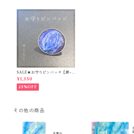
SALE★お守りピンバッチ【源-s
ource-】
¥1,350
25%OFF
その他の商品