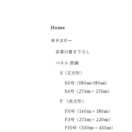
Home
カテゴリー
言葉の書き下ろし
パネル 原画
S（正方形）
S0号（180㎜×180㎜）
S3号（273㎜ × 273㎜）
F （長方形）
F0号（140㎜ × 180㎜）
F3号（273㎜ × 220㎜）
F10号（530㎜ × 455㎜）