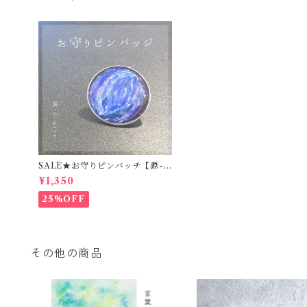
SALE★お守りピンバッチ【源-s
ource-】
¥1,350
25%OFF
その他の商品