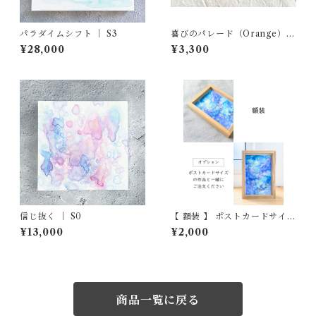
パラダイムシフト ｜ S3
喜びのパレード（Orange）｜
ポストカード原画
¥28,000
¥3,300
信じ抜く ｜ S0
【 額装 】 ポストカードサイズ
用
¥13,000
¥2,000
商品一覧に戻る