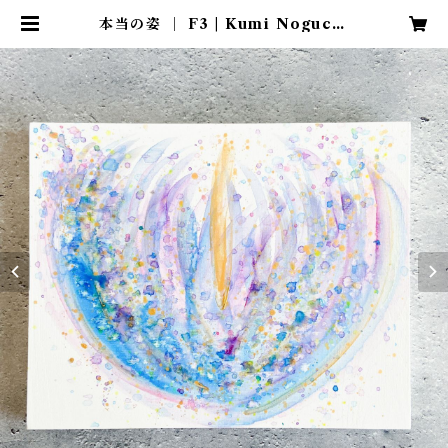
本当の姿 ｜ F3 | Kumi Noguchi
｜Online Shop