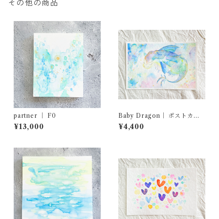
その他の商品
partner ｜ F0
Baby Dragon｜ ポストカー
ド原画
¥13,000
¥4,400