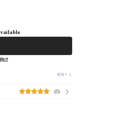
available
向け
通報する
(7)