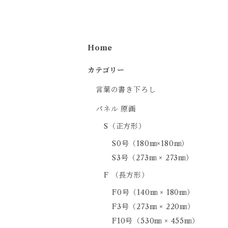
Home
カテゴリー
言葉の書き下ろし
パネル 原画
S（正方形）
S0号（180㎜×180㎜）
S3号（273㎜ × 273㎜）
F （長方形）
F0号（140㎜ × 180㎜）
F3号（273㎜ × 220㎜）
F10号（530㎜ × 455㎜）