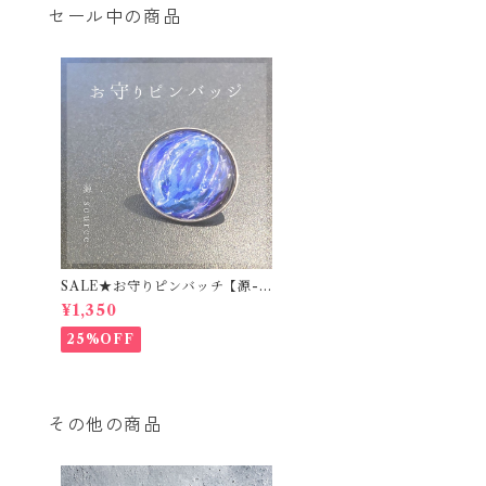
セール中の商品
SALE★お守りピンバッチ【源-s
ource-】
¥1,350
25%OFF
その他の商品