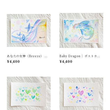
あなたの女神（Breeze） ｜
Baby Dragon｜ ポストカー
ポストカード原画
ド原画
¥4,400
¥4,400