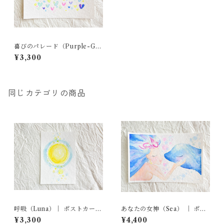
喜びのパレード（Purple-Gre
en）｜ ポストカード原画
¥3,300
同じカテゴリの商品
呼吸（Luna）｜ ポストカード
あなたの女神（Sea） ｜ ポス
原画
トカード原画
¥3,300
¥4,400