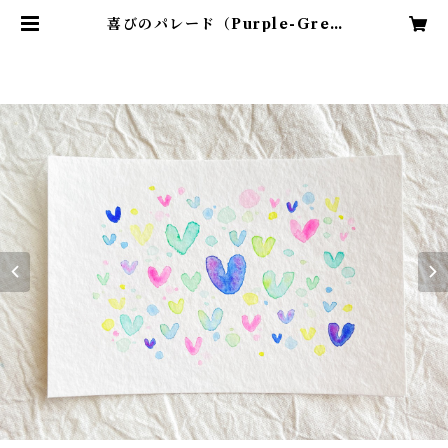
喜びのパレード（Purple-Gree
n）｜ ポストカード原画 | Kumi N
oguchi｜Online Shop