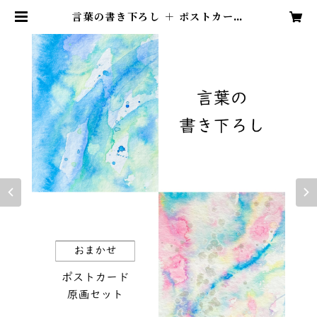
言葉の書き下ろし ＋ ポストカード
原画セット【おまかせ】 | Kumi N
oguchi｜Online Shop