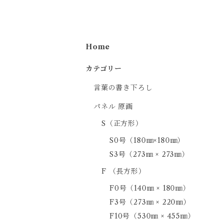
Home
カテゴリー
言葉の書き下ろし
パネル 原画
S（正方形）
S0号（180㎜×180㎜）
S3号（273㎜ × 273㎜）
F （長方形）
F0号（140㎜ × 180㎜）
F3号（273㎜ × 220㎜）
F10号（530㎜ × 455㎜）