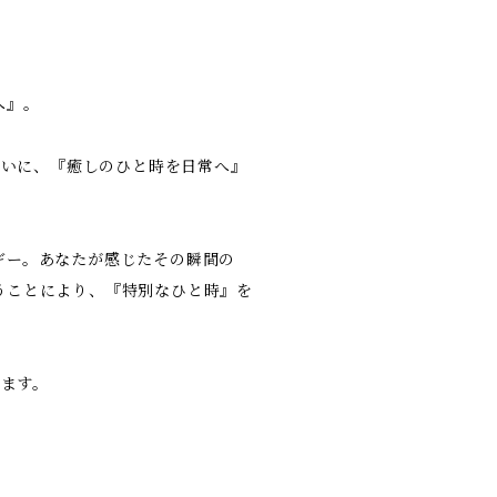
へ』。
思いに、『癒しのひと時を日常へ』
ギー。あなたが感じたその瞬間の
うことにより、『特別なひと時』を
します。