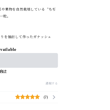
菜や果物を自然栽培している〝ちぢ
一粒。
香りを抽出して作ったガナッシュ
available
向け
通報する
(7)