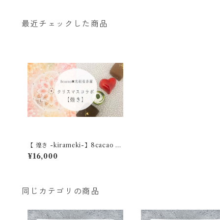
最近チェックした商品
【 煌き -kirameki-】8cacao ×
光結曼荼羅 -miyui mandala- ク
¥16,000
リスマスコラボ
同じカテゴリの商品